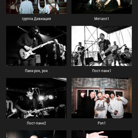
группа Девиация
Металл1
Панк-рок, рок
Пост-панк1
Пост-панк2
Рэп1